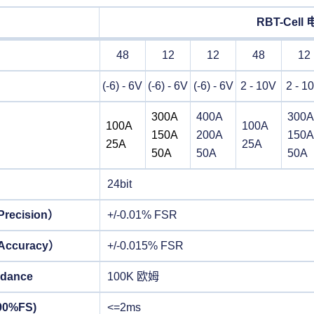
RBT-Cel
48
12
12
48
12
(-6) - 6V
(-6) - 6V
(-6) - 6V
2 - 10V
2 - 1
300A
400A
300A
100A
100A
150A
200A
150A
25A
25A
50A
50A
50A
24bit
cision）
+/-0.01% FSR
curacy）
+/-0.015% FSR
dance
100K 欧姆
0%FS)
<=2ms