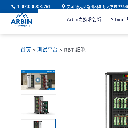
跳
1 (979) 690-2751
美国.德克萨斯州.休斯顿大学城 7784
至
内
Arbin之技术创新
Arbin产
容
首页
>
测试平台
> RBT 细胞