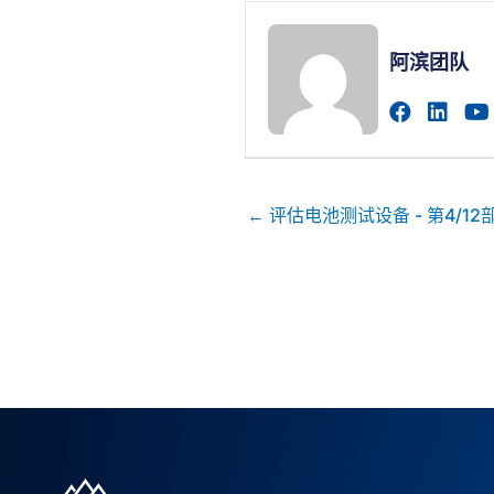
阿滨团队
访问作者
访问
帖
← 评估电池测试设备 - 第4/12
子
导
航