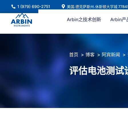
跳
1 (979) 690-2751
美国.德克萨斯州.休斯顿大学城 7784
至
内
Arbin之技术创新
Arbin产
容
首页
博客
阿宾新闻
评估电池测试设备