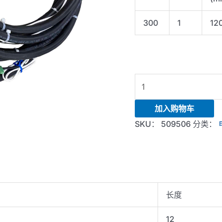
300
1
12
Cable-
IV
Cable-
加入购物车
300A-
SKU：
509506
分类：
12FT-
I
lug
to
lug-
长度
V
phnx
12
to