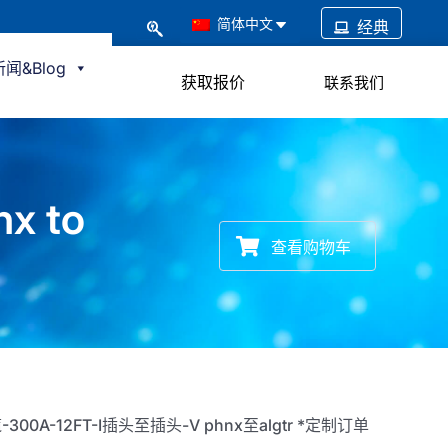
简体中文
经典
新闻&Blog
获取报价
联系我们
nx to
查看购物车
-300A-12FT-I插头至插头-V phnx至algtr *定制订单