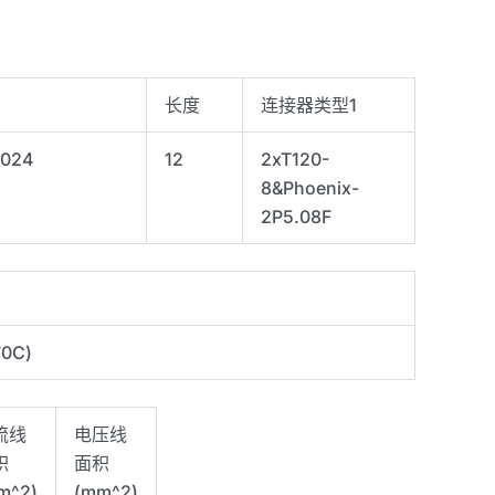
长度
连接器类型1
1024
12
2xT120-
8&Phoenix-
2P5.08F
70C)
流线
电压线
积
面积
m^2)
(mm^2)