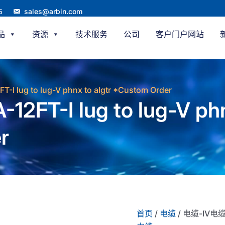
sales@arbin.com
5
品
资源
技术服务
公司
客户门户网站
-I lug to lug-V phnx to algtr *Custom Order
2FT-I lug to lug-V ph
r
首页
/
电缆
/ 电缆-IV电缆