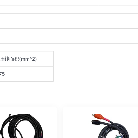
algtr
*Custom
Order
数
量
压线面积(mm^2)
75