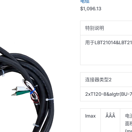
电缆
$
1,096.13
特别说明
用于LBT21014&LBT2
连接器类型2
2xT120-8&algtr(BU-
Imax
ǞǞǞ
电
面
(m