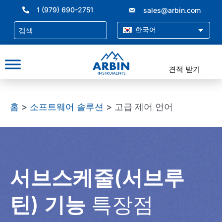
콘
1 (979) 690-2751
sales@arbin.com
텐
츠
한국어
로
건
너
견적 받기
뛰
기
홈
>
소프트웨어 솔루션
> 고급 제어 언어
서브스케줄(서브루
틴) 기능
특장점