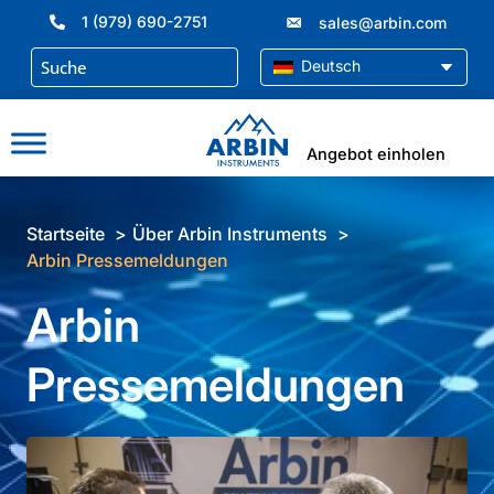
Zum
1 (979) 690-2751
sales@arbin.com
Inhalt
springen
Deutsch
Angebot einholen
Startseite
Über Arbin Instruments
Arbin Pressemeldungen
Arbin
Pressemeldungen