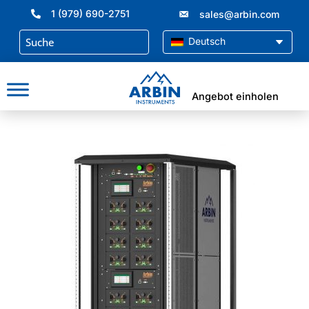
Zum
1 (979) 690-2751
sales@arbin.com
Inhalt
springen
Deutsch
Angebot einholen