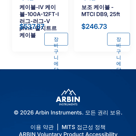
케이블-IV 케이
보조 케이블 -
블-100A-12FT-I
MTCI DB9, 25ft
러그-러그-V
$
537.87
$
246.73
phnx-알지트르
케이블
장
장
바
바
구
구
니
니
에
에
담
담
기
기
© 2026 Arbin Instruments. 모든 권리 보유.
이용 약관
|
MITS 접근성 정책
ARBIN Voluntary Product Accessibility