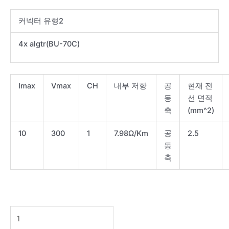
커넥터 유형2
4x algtr(BU-70C)
Imax
Vmax
CH
내부 저항
공
현재 전
동
선 면적
축
(mm^2)
10
300
1
7.98Ω/Km
공
2.5
동
축
Cable-
I/V