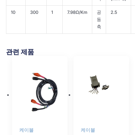
10
300
1
7.98Ω/Km
공
2.5
동
축
관련 제품
케이블
케이블