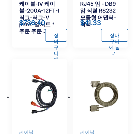
케이블-IV 케이
RJ45 암 - DB9
블-200A-12FT-I
암 직렬 RS232
러그-러그-V
모듈형 어댑터-
$
736.40
$
41.33
phnx-알지트 *
회색
주문 주문 가능
장
장바
바
구니
구
에 담
니
기
에
담
기
케이블
케이블