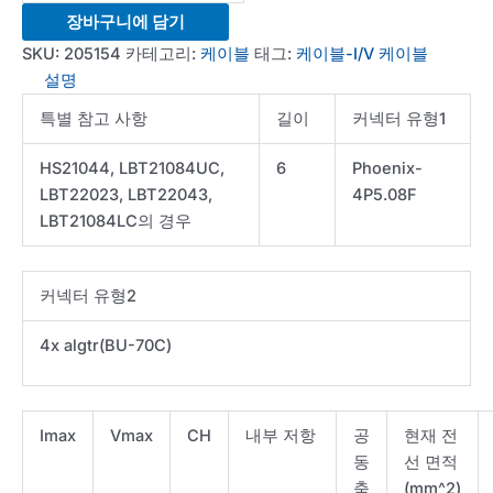
Cable-
장바구니에 담기
10A-
SKU:
205154
카테고리:
케이블
태그:
케이블-I/V 케이블
6FT-
설명
IV
특별 참고 사항
길이
커넥터 유형1
phnx
to
HS21044, LBT21084UC,
6
Phoenix-
algtr
LBT22023, LBT22043,
4P5.08F
수
LBT21084LC의 경우
량
커넥터 유형2
4x algtr(BU-70C)
Imax
Vmax
CH
내부 저항
공
현재 전
동
선 면적
축
(mm^2)