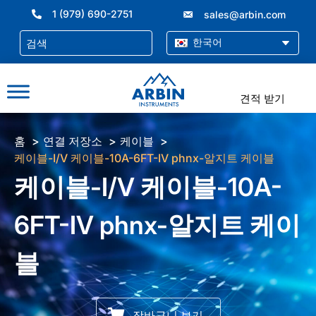
콘
1 (979) 690-2751
sales@arbin.com
텐
츠
한국어
로
건
너
견적 받기
뛰
기
홈
연결 저장소
케이블
케이블-I/V 케이블-10A-6FT-IV phnx-알지트 케이블
케이블-I/V 케이블-10A-
6FT-IV phnx-알지트 케이
블
장바구니 보기