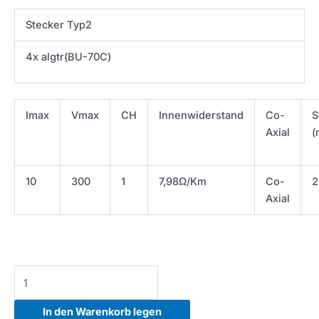
Stecker Typ2
4x algtr(BU-70C)
Imax
Vmax
CH
Innenwiderstand
Co-
S
Axial
(
10
300
1
7,98Ω/Km
Co-
2
Axial
Cable-
I/V
Cable-
In den Warenkorb legen