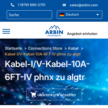
Zum
1 (979) 690-2751
sales@arbin.com
Inhalt
springen
Deutsch
Angebot einholen
Startseite
Connections Store
Kabel
Kabel-I/V-Kabel-10A-6FT-IV phnx zu algtr
Kabel-I/V-Kabel-10A-
6FT-IV phnx zu algtr
Warenkorb ansehen