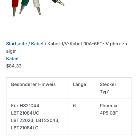
Startseite
/
Kabel
/ Kabel-I/V-Kabel-10A-6FT-IV phnx zu
algtr
Kabel
$
84.33
Besonderer Hinweis
Länge
Stecker
Typ1
Für HS21044,
6
Phoenix-
LBT21084UC,
4P5.08F
LBT22023, LBT22043,
LBT21084LC