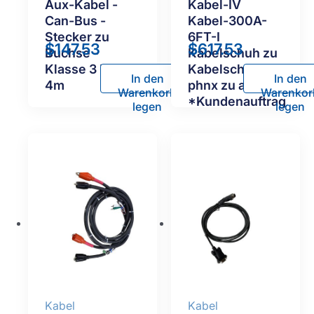
Aux-Kabel -
Kabel-IV
Can-Bus -
Kabel-300A-
Stecker zu
6FT-I
$
147.53
$
617.53
Buchse -
Kabelschuh zu
Klasse 3 DB9,
Kabelschuh-V
In den
In den
4m
phnx zu algtr
Warenkorb
Warenkor
*Kundenauftrag
legen
legen
Kabel
Kabel