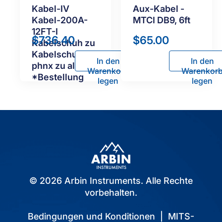
Kabel-IV
Aux-Kabel -
Kabel-200A-
MTCI DB9, 6ft
12FT-I
$
736.40
$
65.00
Kabelschuh zu
Kabelschuh-V
In den
In den
phnx zu algtr
Warenkorb
Warenkor
*Bestellung
legen
legen
© 2026 Arbin Instruments. Alle Rechte
vorbehalten.
Bedingungen und Konditionen
|
MITS-