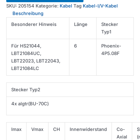
10A-
SKU:
205154
Kategorie:
Kabel
Tag
Kabel-I/V-Kabel
6FT-
Beschreibung
IV
Besonderer Hinweis
Länge
Stecker
phnx
Typ1
to
algtr
Für HS21044,
6
Phoenix-
Menge
LBT21084UC,
4P5.08F
LBT22023, LBT22043,
LBT21084LC
Stecker Typ2
4x algtr(BU-70C)
Imax
Vmax
CH
Innenwiderstand
Co-
S
Axial
(