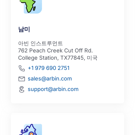
남미
아빈 인스트루먼트
762 Peach Creek Cut Off Rd.
College Station, TX77845, 미국
+1 979 690 2751
sales@arbin.com
support@arbin.com