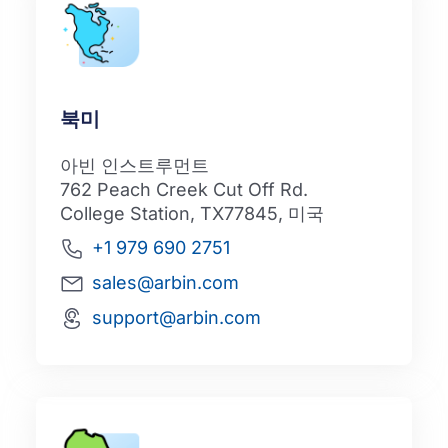
북미
아빈 인스트루먼트
762 Peach Creek Cut Off Rd.
College Station, TX77845, 미국
+1 979 690 2751
sales@arbin.com
support@arbin.com