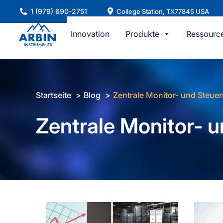
Zum
1 (979) 690-2751
College Station, TX77845 USA
Inhalt
springen
Innovation
Produkte
Ressourc
Startseite
Blog
Zentrale Monitor- und Steue
Zentrale Monitor- 