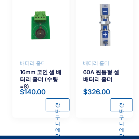
배터리 홀더
배터리 홀더
16mm 코인 셀 배
60A 원통형 셀
터리 홀더 (수량
배터리 홀더
=8)
$
140.00
$
326.00
장
장
바
바
구
구
니
니
에
에
담
담