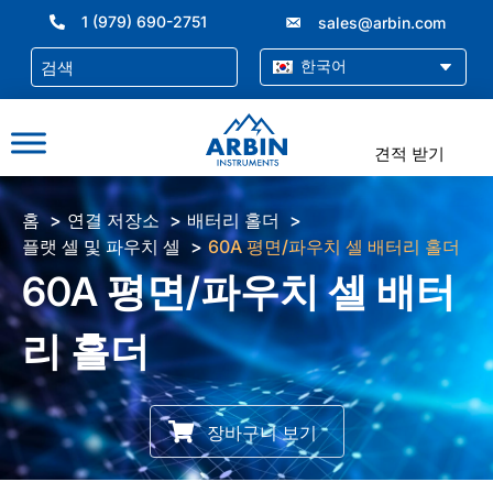
콘
1 (979) 690-2751
sales@arbin.com
텐
츠
한국어
로
건
너
견적 받기
뛰
기
홈
연결 저장소
배터리 홀더
플랫 셀 및 파우치 셀
60A 평면/파우치 셀 배터리 홀더
60A 평면/파우치 셀 배터
리 홀더
장바구니 보기