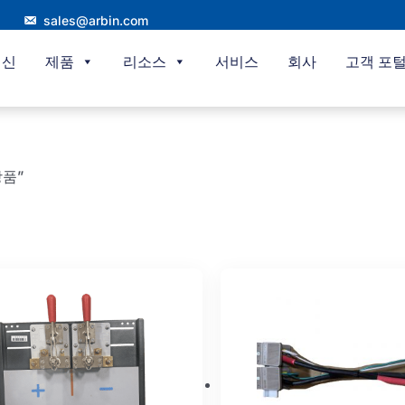
sales@arbin.com
혁신
제품
리소스
서비스
회사
고객 포
 상품”