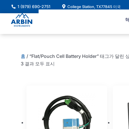
콘
1 (979) 690-2751
College Station, TX77845 미국
텐
츠
로
건
너
뛰
기
홈
/ “Flat/Pouch Cell Battery Holder” 태그가 달린
3 결과 모두 표시