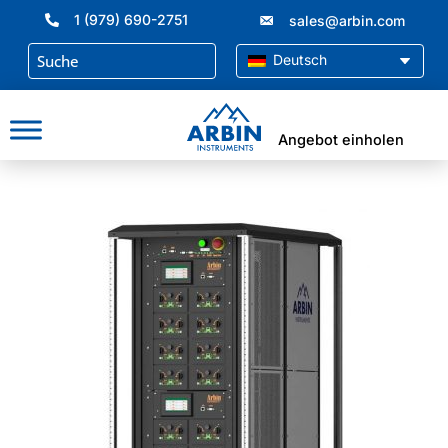
Zum
1 (979) 690-2751
sales@arbin.com
Inhalt
springen
Deutsch
Angebot einholen