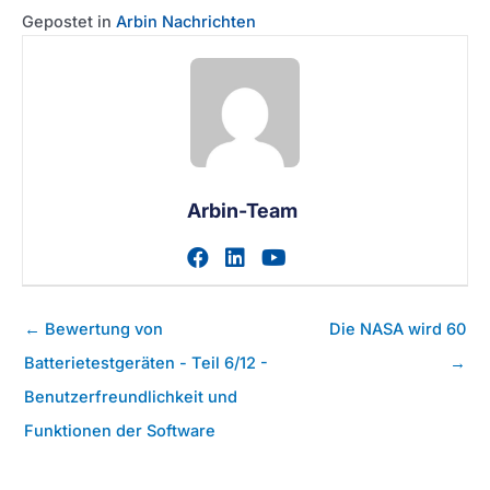
Gepostet in
Arbin Nachrichten
Arbin-Team
Zum facebook-Profil des A
Zum linkedin-Profil des
Zum youtube-Profil
Posts
← Bewertung von
Die NASA wird 60
Navigation
Batterietestgeräten - Teil 6/12 -
→
Benutzerfreundlichkeit und
Funktionen der Software