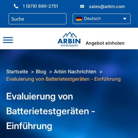
Zum
1 (979) 690-2751
sales@arbin.com
Inhalt
springen
Deutsch
Angebot einholen
Startseite
Blog
Arbin Nachrichten
Evaluierung von Batterietestgeräten - Einführung
Evaluierung von
Batterietestgeräten -
Einführung