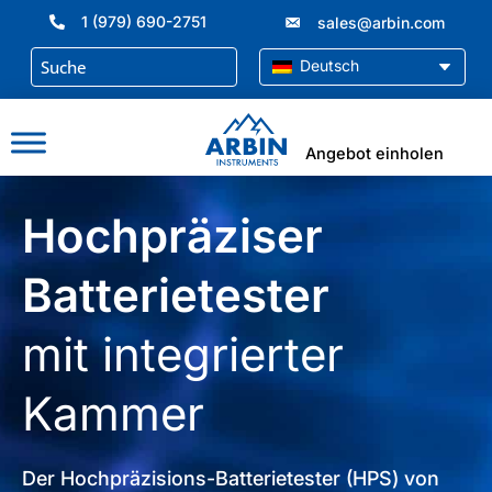
Zum
1 (979) 690-2751
sales@arbin.com
Inhalt
springen
Deutsch
Angebot einholen
Hochpräziser
Batterietester
mit integrierter
Kammer
Der Hochpräzisions-Batterietester (HPS) von