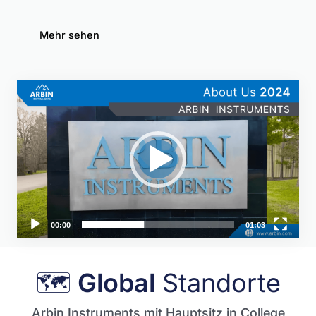
Mehr sehen
Video-
Player
00:00
01:03
🗺
Global
Standorte
Arbin Instruments mit Hauptsitz in College