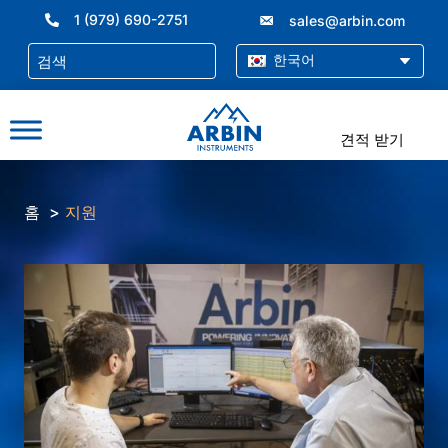
콘
1 (979) 690-2751
sales@arbin.com
텐
츠
한국어
로
건
너
견적 받기
뛰
기
홈
지원