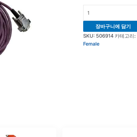
Aux
Cable
-
장바구니에 담기
Can-
SKU:
506914
카테고리:
Bus
Female
-
Male
to
Female
-
Class
3
DB9,
10m
수
량