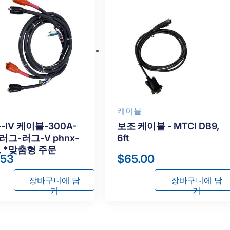
케이블
IV 케이블-300A-
보조 케이블 - MTCI DB9,
I 러그-러그-V phnx-
6ft
 *맞춤형 주문
.53
$
65.00
장바구니에 담
장바구니에 담
기
기