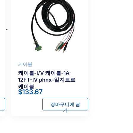
케이블
케이블-I/V 케이블-1A-
12FT-IV phnx-알지트르
케이블
$
133.67
장바구니에 담
기