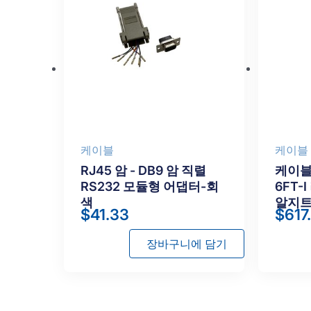
케이블
케이블
RJ45 암 - DB9 암 직렬
케이블-
RS232 모듈형 어댑터-회
6FT-
색
알지트
$
41.33
$
617
장바구니에 담기