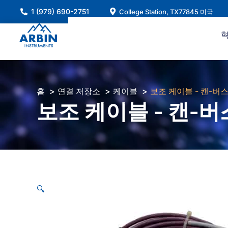
콘
1 (979) 690-2751
College Station, TX77845 미국
텐
츠
로
건
너
뛰
홈
연결 저장소
케이블
보조 케이블 - 캔-버스 -
기
보조 케이블 - 캔-버스 -
🔍