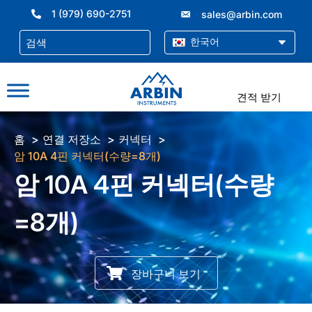
콘
1 (979) 690-2751
sales@arbin.com
텐
츠
한국어
로
건
너
견적 받기
뛰
기
홈
연결 저장소
커넥터
암 10A 4핀 커넥터(수량=8개)
암 10A 4핀 커넥터(수량
=8개)
장바구니 보기