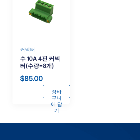
커넥터
수 10A 4핀 커넥
터(수량=8개)
$
85.00
장바
구니
에 담
기