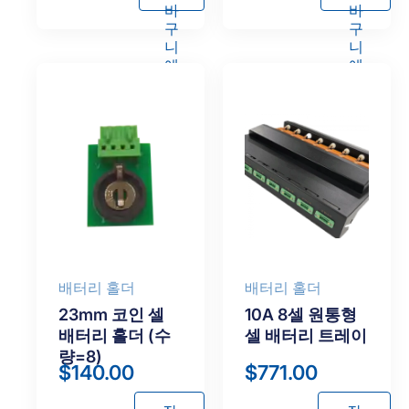
바
바
구
구
니
니
에
에
담
담
기
기
배터리 홀더
배터리 홀더
23mm 코인 셀
10A 8셀 원통형
배터리 홀더 (수
셀 배터리 트레이
량=8)
$
140.00
$
771.00