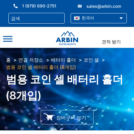
콘
1 (979) 690-2751
sales@arbin.com
텐
츠
한국어
로
건
너
견적 받기
뛰
기
홈
연결 저장소
배터리 홀더
코인 셀
범용 코인 셀 배터리 홀더 (8개입)
범용 코인 셀 배터리 홀더
(8개입)
장바구니 보기