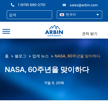
콘
1 (979) 690-2751
sales@arbin.com
텐
츠
한국어
로
건
너
견적 받기
뛰
기
홈
블로그
업계 뉴스
NASA, 60주년을 맞이하다
NASA, 60주년을 맞이하다
11월 9, 2018