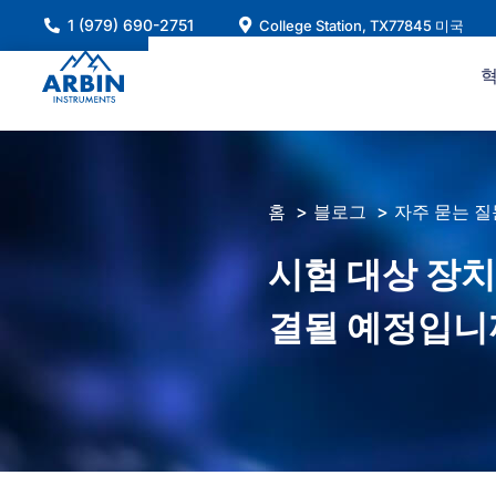
콘
1 (979) 690-2751
College Station, TX77845 미국
텐
츠
로
건
너
뛰
홈
블로그
자주 묻는 질
기
시험 대상 장치(
결될 예정입니