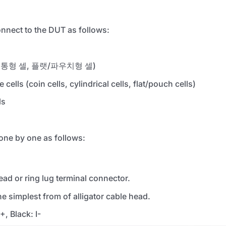
onnect to the DUT as follows:
원통형 셀, 플랫/파우치형 셀)
 cells (coin cells, cylindrical cells, flat/pouch cells)
ls
one by one as follows:
head or ring lug terminal connector.
e simplest from of alligator cable head.
+, Black: I-