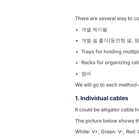
There are several way to c
개별 케이블
개별 셀 홀더(동전형 셀, 
Trays for holding multiple
Racks for organizing cel
챔버
We will go to each method 
1. Individual cables
It could be alligator cable 
The picture below shows th
White: V+, Green: V-, Red: I