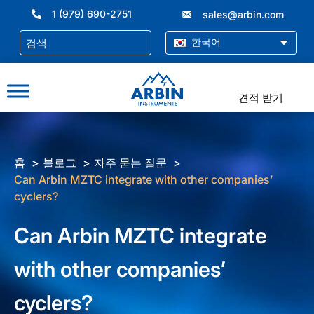
콘
1 (979) 690-2751
sales@arbin.com
텐
츠
한국어
로
건
너
견적 받기
뛰
기
홈
블로그
자주 묻는 질문
Can Arbin MZTC integrate with other companies’
cyclers?
Can Arbin MZTC integrate
with other companies’
cyclers?