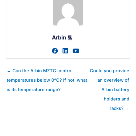
Arbin 팀
작가의 facebook 프로필 
작가의 linkedin 프로필
작가의 youtube 
게
← Can the Arbin MZTC control
Could you provide
시
temperatures below 0°C? If not, what
an overview of
물
is its temperature range?
Arbin battery
탐
색
holders and
racks? →