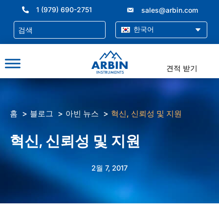
콘
1 (979) 690-2751
sales@arbin.com
텐
츠
한국어
로
건
너
견적 받기
뛰
기
홈
블로그
아빈 뉴스
혁신, 신뢰성 및 지원
혁신, 신뢰성 및 지원
2월 7, 2017