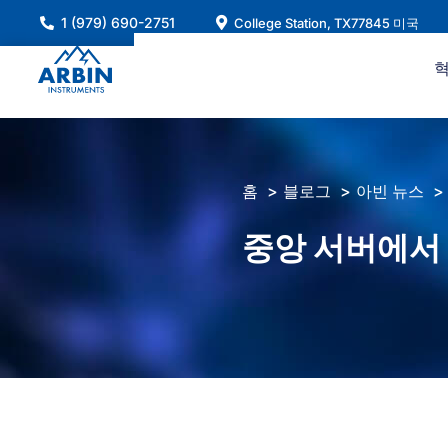
콘
1 (979) 690-2751
College Station, TX77845 미국
텐
츠
로
건
너
뛰
홈
블로그
아빈 뉴스
기
중앙 서버에서 