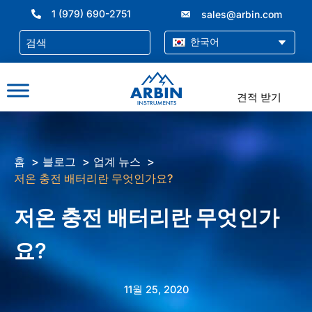
콘
1 (979) 690-2751
sales@arbin.com
텐
츠
한국어
로
건
너
견적 받기
뛰
기
홈
블로그
업계 뉴스
저온 충전 배터리란 무엇인가요?
저온 충전 배터리란 무엇인가
요?
11월 25, 2020