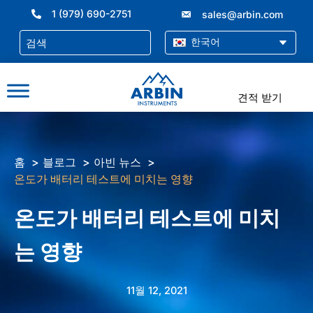
콘
1 (979) 690-2751
sales@arbin.com
텐
츠
한국어
로
건
너
견적 받기
뛰
기
홈
블로그
아빈 뉴스
온도가 배터리 테스트에 미치는 영향
온도가 배터리 테스트에 미치
는 영향
11월 12, 2021