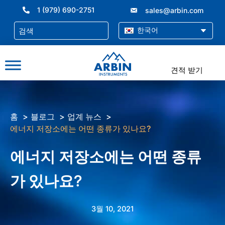
콘
1 (979) 690-2751
sales@arbin.com
텐
츠
한국어
로
건
너
견적 받기
뛰
기
홈
블로그
업계 뉴스
에너지 저장소에는 어떤 종류가 있나요?
에너지 저장소에는 어떤 종류
가 있나요?
3월 10, 2021