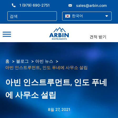
콘
1 (979) 690-2751
sales@arbin.com
텐
츠
한국어
로
건
너
견적 받기
뛰
기
홈
블로그
아빈 뉴스
아빈 인스트루먼트, 인도 푸네에 사무소 설립
아빈 인스트루먼트, 인도 푸네
에 사무소 설립
8월 27, 2021