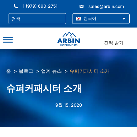
콘
1 (979) 690-2751
sales@arbin.com
텐
츠
한국어
로
건
너
견적 받기
뛰
기
홈
블로그
업계 뉴스
슈퍼커패시터 소개
슈퍼커패시터 소개
9월 15, 2020