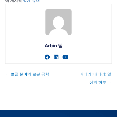
에 게시됨
업계 뉴스
Arbin 팀
작가의 facebook 프로필 
작가의 linkedin 프로필
작가의 youtube 
게
← 보철 분야의 로봇 공학
배터리: 배터리: 일
시
상의 하루 →
물
탐
색