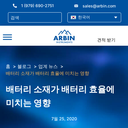
콘
1 (979) 690-2751
sales@arbin.com
텐
츠
한국어
로
건
너
견적 받기
뛰
기
홈
블로그
업계 뉴스
배터리 소재가 배터리 효율에 미치는 영향
배터리 소재가 배터리 효율에
미치는 영향
7월 25, 2020