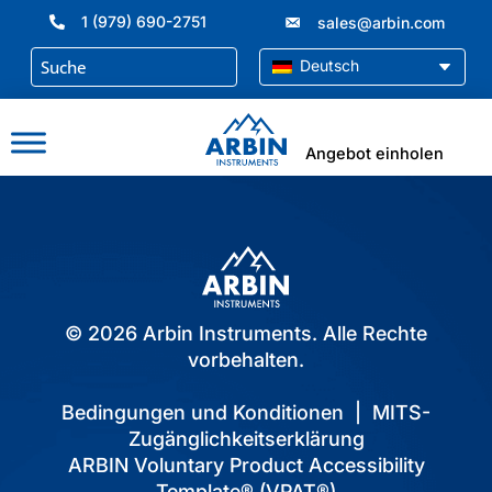
Zum
1 (979) 690-2751
sales@arbin.com
Inhalt
springen
Deutsch
Angebot einholen
© 2026 Arbin Instruments. Alle Rechte
vorbehalten.
Bedingungen und Konditionen
|
MITS-
Zugänglichkeitserklärung
ARBIN Voluntary Product Accessibility
Template® (VPAT®)