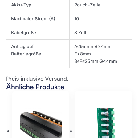
Akku-Typ
Pouch-Zelle
Maximaler Strom (A)
10
Kabelgröße
8 Zoll
Antrag auf
A≤95mm B≥7mm
Batteriegröße
E>8mm
3≤F≤25mm G<4mm
Preis inklusive Versand.
Ähnliche Produkte