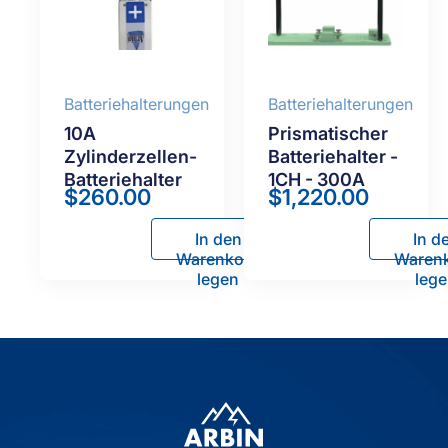
Batteriehalterungen
Batteriehalterungen
10A
Prismatischer
Zylinderzellen-
Batteriehalter -
Batteriehalter
1CH - 300A
$
260.00
$
1,220.00
In den
In d
Warenkorb
Waren
legen
leg