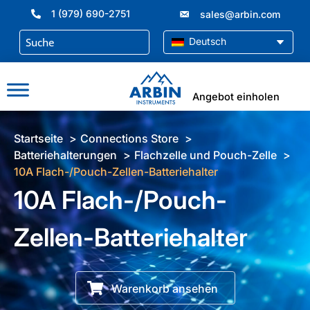
Zum
1 (979) 690-2751
sales@arbin.com
Inhalt
springen
Deutsch
Angebot einholen
Startseite
Connections Store
Batteriehalterungen
Flachzelle und Pouch-Zelle
10A Flach-/Pouch-Zellen-Batteriehalter
10A Flach-/Pouch-
Zellen-Batteriehalter
Warenkorb ansehen