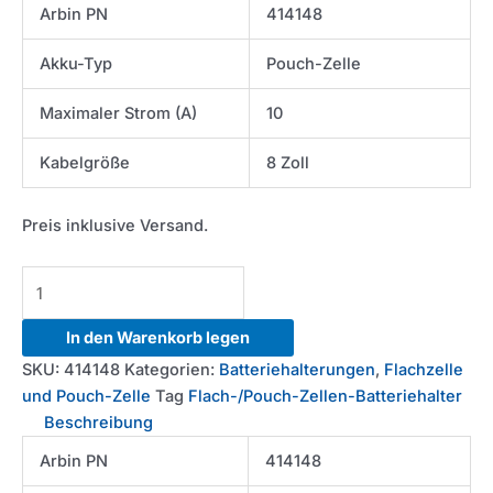
Arbin PN
414148
Akku-Typ
Pouch-Zelle
Maximaler Strom (A)
10
Kabelgröße
8 Zoll
Preis inklusive Versand.
10A
Flat/Pouch
Cell
In den Warenkorb legen
Battery
SKU:
414148
Kategorien:
Batteriehalterungen
,
Flachzelle
Holder
und Pouch-Zelle
Tag
Flach-/Pouch-Zellen-Batteriehalter
Menge
Beschreibung
Arbin PN
414148