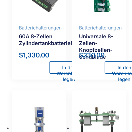
Batteriehalterungen
Batteriehalterungen
60A 8-Zellen
Universale 8-
Zylindertankbatteriehalter
Zellen-
Knopfzellen-
$
1,330.00
$
230.00
Schublade
In den
In den
Warenkorb
Warenko
legen
legen