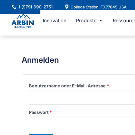
Zum
1 (979) 690-2751
College Station, TX77845 USA
Inhalt
springen
Innovation
Produkte
Ressourc
Anmelden
Erforderlich
Benutzername oder E-Mail-Adresse
*
Erforderlich
Passwort
*