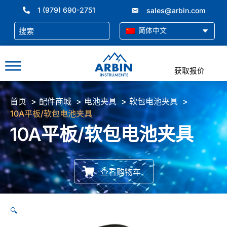
跳
1 (979) 690-2751
sales@arbin.com
至
内
简体中文
容
获取报价
首页
配件商城
电池夹具
软包电池夹具
10A平板/软包电池夹具
10A平板/软包电池夹具
查看购物车
🔍