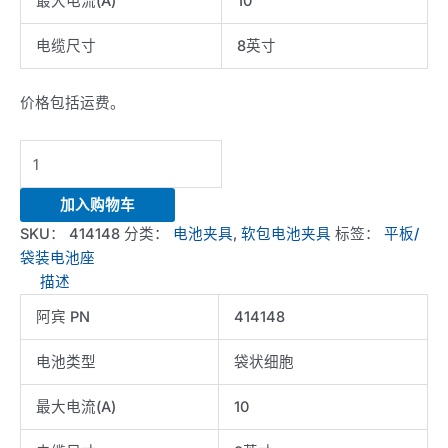
最大电流(A)
10
电缆尺寸
8英寸
价格包括运费。
10A
Flat/Pouch
Cell
加入购物车
Battery
SKU：
414148
分类：
电池夹具
,
软包电池夹具
标签：
平板/
Holder
袋装电池座
数
描述
量
阿宾 PN
414148
电池类型
袋状细胞
最大电流(A)
10