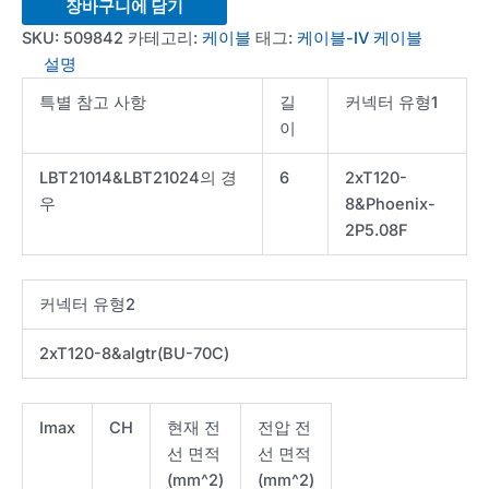
Cable-
장바구니에 담기
300A-
SKU:
509842
카테고리:
케이블
태그:
케이블-IV 케이블
6FT-
설명
I
특별 참고 사항
길
커넥터 유형1
lug
이
to
lug-
LBT21014&LBT21024의 경
6
2xT120-
V
우
8&Phoenix-
phnx
2P5.08F
to
algtr
*Custom
커넥터 유형2
order
수
2xT120-8&algtr(BU-70C)
량
Imax
CH
현재 전
전압 전
선 면적
선 면적
(mm^2)
(mm^2)