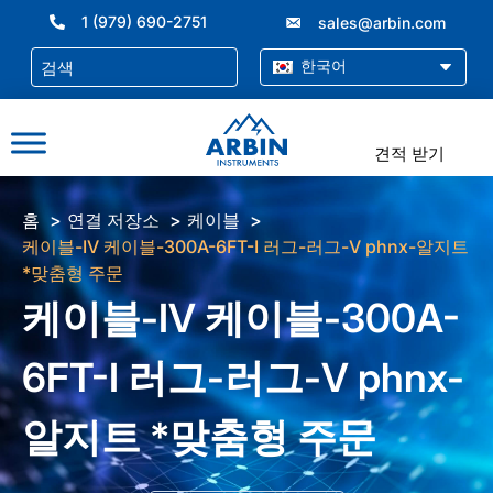
콘
1 (979) 690-2751
sales@arbin.com
텐
츠
한국어
로
건
너
견적 받기
뛰
기
홈
연결 저장소
케이블
케이블-IV 케이블-300A-6FT-I 러그-러그-V phnx-알지트
*맞춤형 주문
케이블-IV 케이블-300A-
6FT-I 러그-러그-V phnx-
알지트 *맞춤형 주문