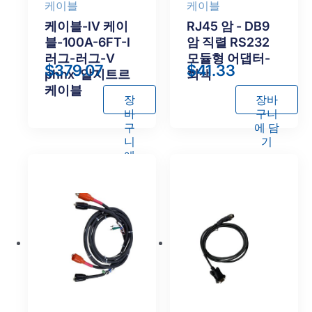
케이블
케이블
케이블-IV 케이
RJ45 암 - DB9
블-100A-6FT-I
암 직렬 RS232
러그-러그-V
모듈형 어댑터-
$
379.07
$
41.33
phnx-알지트르
회색
케이블
장
장바
바
구니
구
에 담
니
기
에
담
기