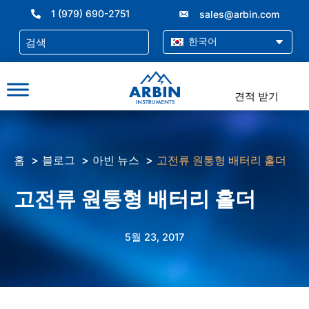
콘
1 (979) 690-2751
sales@arbin.com
텐
츠
한국어
로
건
너
견적 받기
뛰
기
홈
블로그
아빈 뉴스
고전류 원통형 배터리 홀더
고전류 원통형 배터리 홀더
5월 23, 2017