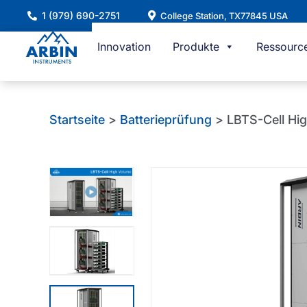
Zum
1 (979) 690-2751
College Station, TX77845 USA
Inhalt
springen
Innovation
Produkte
Ressourc
Startseite
>
Batterieprüfung
> LBTS-Cell Hi