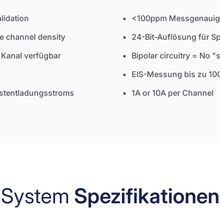
lidation​
<100ppm Messgenauigk
 channel density​
24-Bit-Auflösung für
 Kanal verfügbar
Bipolar circuitry = No "
EIS-Messung bis zu 10
bstentladungsstroms
1A or 10A per Channel​
System
Spezifikationen