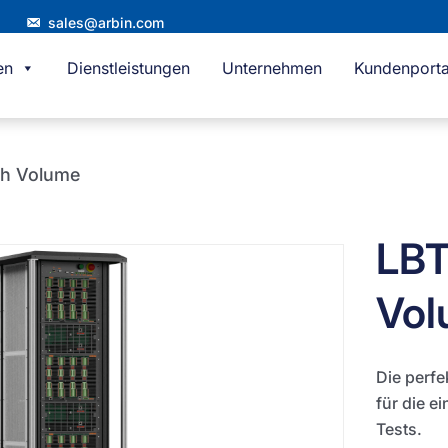
sales@arbin.com
en
Dienstleistungen
Unternehmen
Kundenporta
gh Volume
LBT
Vol
Die perfe
für die e
Tests.