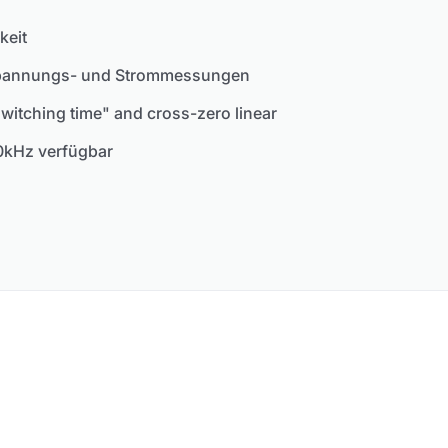
eit
 Spannungs- und Strommessungen
switching time" and cross-zero linear​
0kHz verfügbar