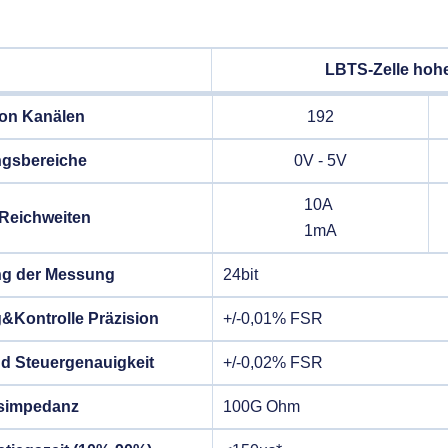
LBTS-Zelle hoh
on Kanälen
192
gsbereiche
0V - 5V
10A
 Reichweiten
1mA
ng der Messung
24bit
Kontrolle Präzision
+/-0,01% FSR
d Steuergenauigkeit
+/-0,02% FSR
simpedanz
100G Ohm