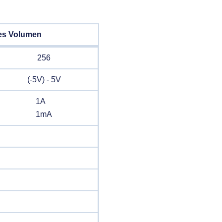
es Volumen
256
(-5V) - 5V
1A
1mA