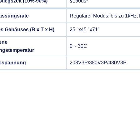
tiegszeit (10%-90%)
≤150us*
assungsrate
Regulärer Modus: bis zu 1kHz, 
s Gehäuses (B x T x H)
25 "x45 "x71"
ene
0 ~ 30C
gstemperatur
sspannung
208V3P/380V3P/480V3P