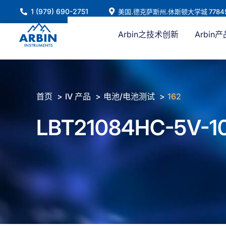
跳
1 (979) 690-2751
美国.德克萨斯州.休斯顿大学城 7784
至
内
Arbin之技术创新
Arbin产
容
首页
IV 产品
电池/电池测试
162
LBT21084HC-5V-1