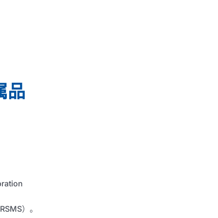
属品
ration
RSMS）。