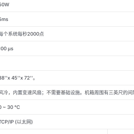
50W
5ms
每个系统每秒2000点
100 μs
38''x 45''x 72''。
风冷，内置变速风扇；不需要基础设施。机箱周围有三英尺的间
0 ~ 30 °C
TCP/IP (以太网)