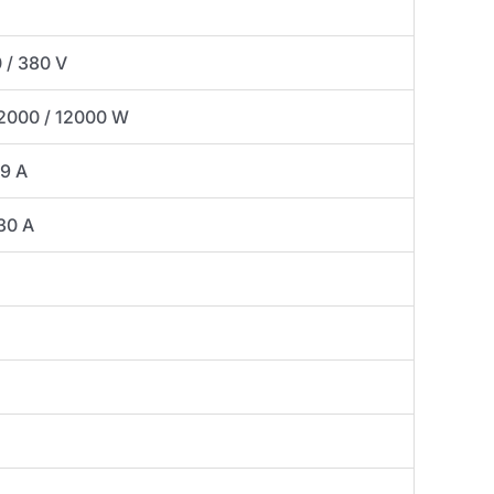
 / 380 V
12000 / 12000 W
19 A
 30 A