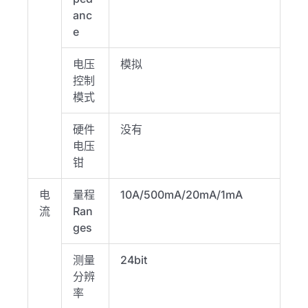
anc
e
电压
模拟
控制
模式
硬件
没有
电压
钳
电
量程
10A/500mA/20mA/1mA
流
Ran
ges
测量
24bit
分辨
率