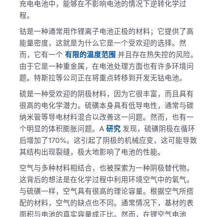
充电电池中，能够在不影响电池的情况下逆转化学过
程。
钴是一种通常用作锂离子电池正极的材料；它提供了高
能量密度，这就是为什么它是一个受欢迎的选择。然
而，它有一个
有限的温度范围
并且存在热失控的风险。
由于它是一种重金属，在电池处理方面也有许多环境问
题。特斯拉等公司正在将重点转移到开发无钴电池。
硫是一种受欢迎的阴极材料，因为它很丰富，而且具有
很高的电化学潜力。硫磺本身具有低导电性，通常与碳
纳米管等导电材料混合以改善这一问题。然而，也有一
个明显的体积膨胀问题。A
研究
发现，硫磺阴极在循环
后增加了170%。这引起了阴极的机械应变，这可能导致
其结构出现裂缝，极大地影响了电池的性能。
空气与多种材料相结合，也被探索为一种阴极替代物。
这背后的想法是在化学过程中利用环境空气中的氧气。
与硫磺一样，空气具有很高的理论容量。根据空气所搭
配的材料，空气的缺点也不同。通常情况下，基材的表
面积与电池的真实容量成正比。然而，在锂空气电池