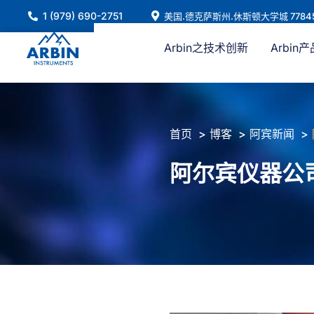
跳
1 (979) 690-2751
美国.德克萨斯州.休斯顿大学城 7784
至
内
Arbin之技术创新
Arbin产
容
首页
博客
阿宾新闻
阿尔宾仪器公