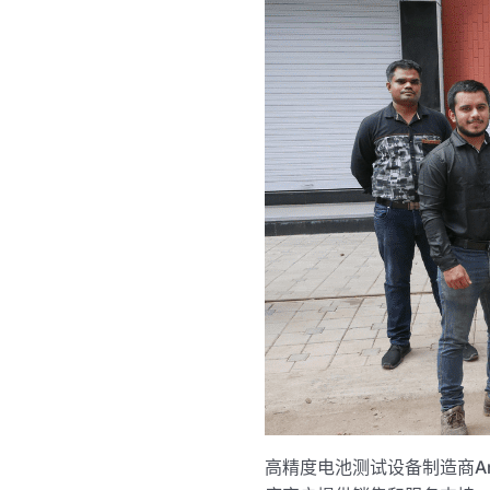
高精度电池测试设备制造商Ar