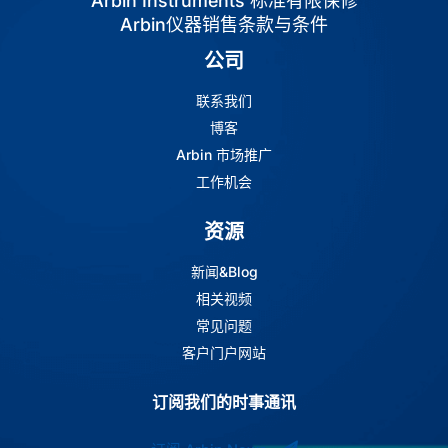
Arbin Instruments 标准有限保修
Arbin仪器销售条款与条件
公司
联系我们
博客
Arbin 市场推广
工作机会
资源
新闻&Blog
相关视频
常见问题
客户门户网站
订阅我们的时事通讯