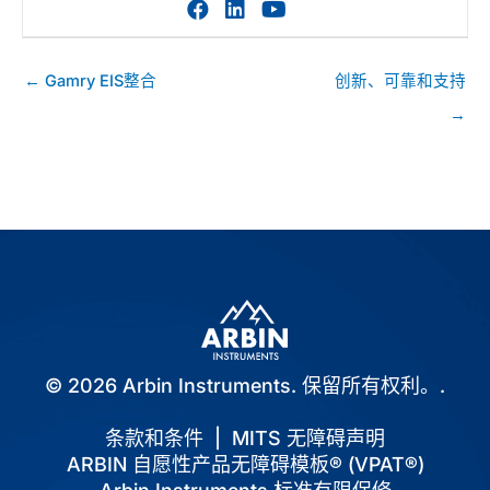
访问作者的facebook个人主
访问作者的linkedin个人
访问作者的youtub
帖
← Gamry EIS整合
创新、可靠和支持
子
→
导
航
© 2026 Arbin Instruments. 保留所有权利。.
条款和条件
|
MITS 无障碍声明
ARBIN 自愿性产品无障碍模板® (VPAT®)