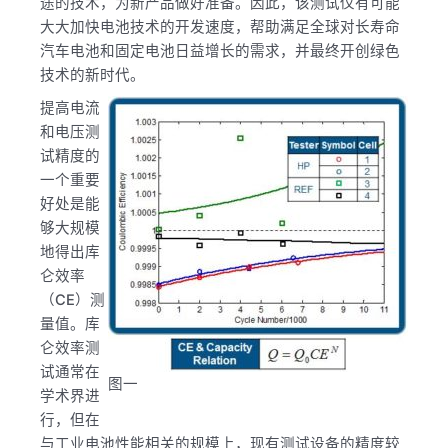
途的技术，为新产品做好准备。因此，该测试仪有可能
大大加快电池技术的开发速度，帮助满足全球对长寿命
汽车电池和固定电池日益增长的需求，并最终开创绿色
技术的新时代。
提高电流
和电压测
试精度的
一个重要
好处是能
够大规模
地得出库
仑效率
（CE）测
量值。库
仑效率测
试通常在
图一
学术界进
行，但在
与工业电池性能相关的规模上，现有测试设备的精度较