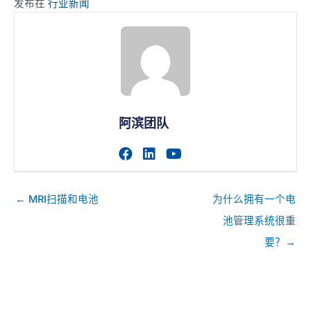
发布在
行业新闻
阿滨团队
访问作者的facebook个人主
访问作者的linkedin个人
访问作者的youtub
帖
← MRI扫描和电池
为什么拥有一个电
子
池管理系统很重
导
要？→
航