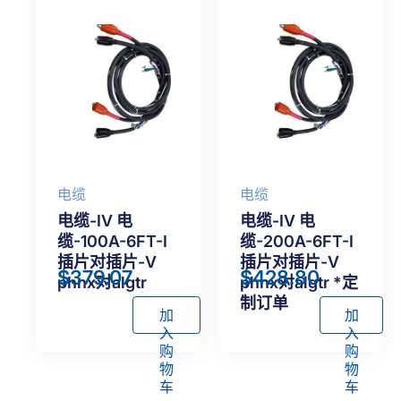
电缆
电缆
电缆-IV 电
电缆-IV 电
缆-100A-6FT-I
缆-200A-6FT-I
插片对插片-V
插片对插片-V
$
379.07
$
428.80
phnx对algtr
phnx对algtr *定
制订单
加
加
入
入
购
购
物
物
车
车