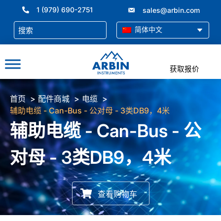
跳
1 (979) 690-2751
sales@arbin.com
至
内
简体中文
容
获取报价
首页
配件商城
电缆
辅助电缆 - Can-Bus - 公对母 - 3类DB9，4米
辅助电缆 - Can-Bus - 公
对母 - 3类DB9，4米
查看购物车