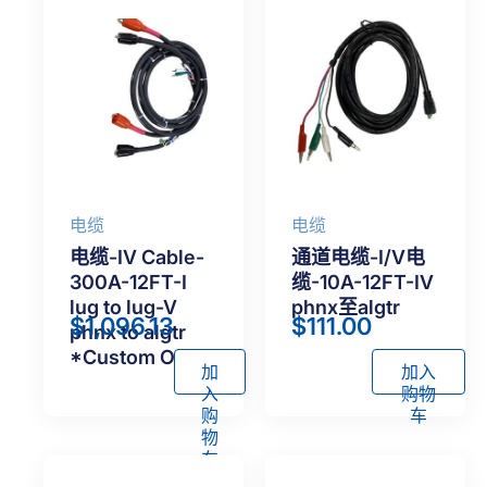
Female
-
Class
3
DB9,
4m
数
量
电缆
电缆
电缆-IV Cable-
通道电缆-I/V电
300A-12FT-I
缆-10A-12FT-IV
lug to lug-V
phnx至algtr
$
1,096.13
$
111.00
phnx to algtr
*Custom Order
加
加入
入
购物
购
车
物
车