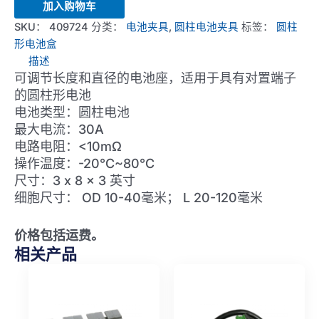
Cell
加入购物车
Battery
SKU：
409724
分类：
电池夹具
,
圆柱电池夹具
标签：
圆柱
Holder
形电池盒
数
描述
量
可调节长度和直径的电池座，适用于具有对置端子
的圆柱形电池
电池类型：圆柱电池
最大电流：30A
电路电阻：<10mΩ
操作温度：-20°C~80°C
尺寸：3 x 8 x 3 英寸
细胞尺寸： OD 10-40毫米； L 20-120毫米
价格包括运费。
相关产品