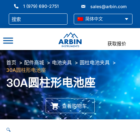
跳
1 (979) 690-2751
sales@arbin.com
至
内
简体中文
容
获取报价
首页
配件商城
电池夹具
圆柱电池夹具
30A圆柱形电池座
30A圆柱形电池座
查看购物车
🔍