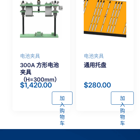
电池夹具
电池夹具
300A 方形电池
通用托盘
夹具
（H=300mm）
$
1,420.00
$
280.00
加
加
入
入
购
购
物
物
车
车