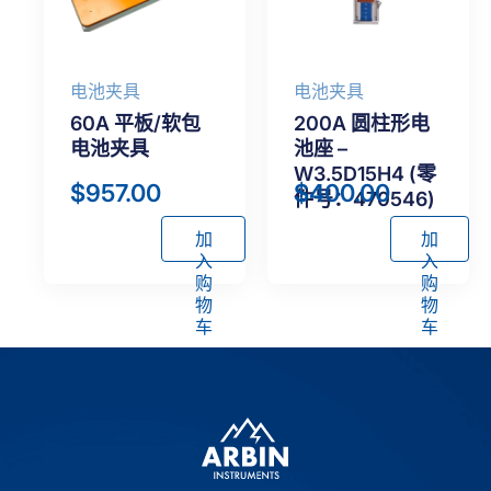
电池夹具
电池夹具
60A 平板/软包
200A 圆柱形电
电池夹具
池座 –
W3.5D15H4 (零
$
957.00
$
400.00
件号：470546)
加
加
入
入
购
购
物
物
车
车