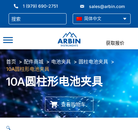
跳
1 (979) 690-2751
sales@arbin.com
至
内
简体中文
容
获取报价
首页
配件商城
电池夹具
圆柱电池夹具
10A圆柱形电池夹具
10A圆柱形电池夹具
查看购物车
🔍