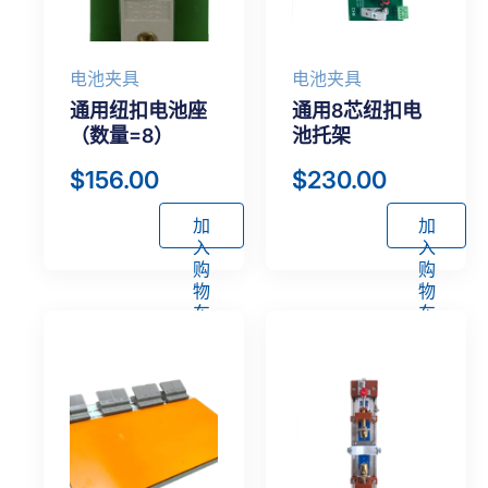
电池夹具
电池夹具
通用纽扣电池座
通用8芯纽扣电
（数量=8）
池托架
$
156.00
$
230.00
加
加
入
入
购
购
物
物
车
车