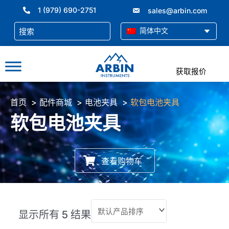
跳
1 (979) 690-2751
sales@arbin.com
至
内
简体中文
容
获取报价
首页
配件商城
电池夹具
软包电池夹具
软包电池夹具
查看购物车
显示所有 5 结果