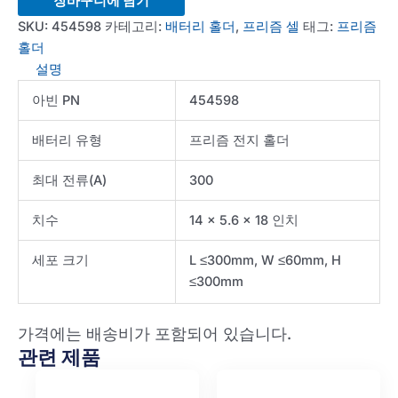
장바구니에 담기
1CH-
SKU:
454598
카테고리:
배터리 홀더
,
프리즘 셀
태그:
프리즘
300A-
홀더
H300mm
설명
수
아빈 PN
454598
량
배터리 유형
프리즘 전지 홀더
최대 전류(A)
300
치수
14 x 5.6 x 18 인치
세포 크기
L ≤300mm, W ≤60mm, H
≤300mm
가격에는 배송비가 포함되어 있습니다.
관련 제품