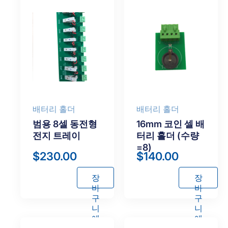
배터리 홀더
배터리 홀더
범용 8셀 동전형
16mm 코인 셀 배
전지 트레이
터리 홀더 (수량
=8)
$
230.00
$
140.00
장
장
바
바
구
구
니
니
에
에