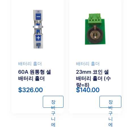
담
담
기
기
배터리 홀더
배터리 홀더
60A 원통형 셀
23mm 코인 셀
배터리 홀더
배터리 홀더 (수
량=8)
$
326.00
$
140.00
장
장
바
바
구
구
니
니
에
에