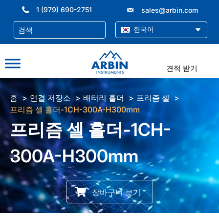
콘
1 (979) 690-2751
sales@arbin.com
텐
츠
한국어
로
건
너
견적 받기
뛰
기
홈
연결 저장소
배터리 홀더
프리즘 셀
프리즘 셀 홀더-1CH-300A-H300mm
프리즘 셀 홀더-1CH-
300A-H300mm
장바구니 보기