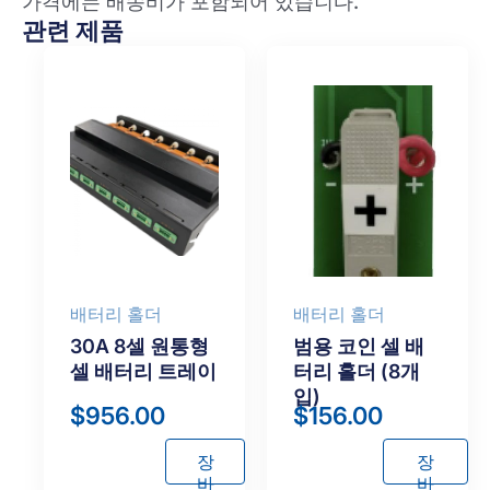
가격에는 배송비가 포함되어 있습니다.
관련 제품
배터리 홀더
배터리 홀더
30A 8셀 원통형
범용 코인 셀 배
셀 배터리 트레이
터리 홀더 (8개
입)
$
956.00
$
156.00
장
장
바
바