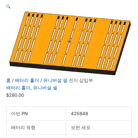
🔍
홈
/
배터리 홀더
/
유니버설 셀
전지 삽입부
배터리 홀더
,
유니버설 셀
$
280.00
아빈 PN
425848
배터리 유형
보편 세포