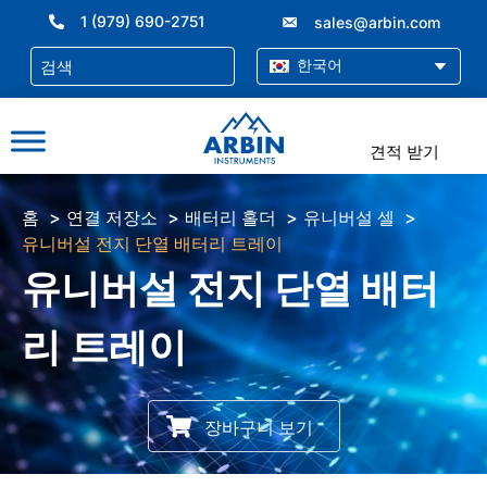
콘
1 (979) 690-2751
sales@arbin.com
텐
츠
한국어
로
건
너
견적 받기
뛰
기
홈
연결 저장소
배터리 홀더
유니버설 셀
유니버설 전지 단열 배터리 트레이
유니버설 전지 단열 배터
리 트레이
장바구니 보기