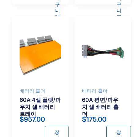
구
구
니
니
에
에
담
담
기
기
배터리 홀더
배터리 홀더
60A 4셀 플랫/파
60A 평면/파우
우치 셀 배터리
치 셀 배터리 홀
트레이
더
$
957.00
$
175.00
장
장