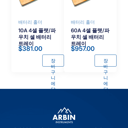
배터리 홀더
배터리 홀더
10A 4셀 플랫/파
60A 4셀 플랫/파
우치 셀 배터리
우치 셀 배터리
트레이
트레이
$
381.00
$
957.00
장
장
바
바
구
구
니
니
에
에
담
담
기
기