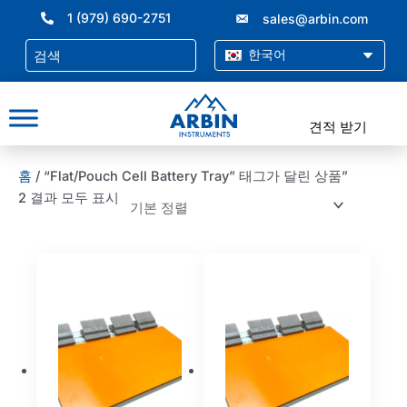
콘
1 (979) 690-2751
sales@arbin.com
텐
츠
한국어
로
건
너
견적 받기
뛰
기
홈
/ “Flat/Pouch Cell Battery Tray” 태그가 달린 상품”
2 결과 모두 표시